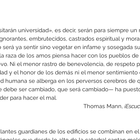
itarán universidad», es decir, serán para siempre un
ignorantes, embrutecidos, castrados espiritual y mor
 será ya sentir sino vegetar en infame y sosegada su
la raza de los amos piensa hacer con los pueblos de 
vo. Ni el menor rastro de benevolencia, de respeto pa
dad y el honor de los demás ni el menor sentimiento 
 humana se alberga en los perversos cerebros de q
debe ser cambiado, que será cambiado— ha puesto
er para hacer el mal.
Thomas Mann, 
¡Escu
ilantes guardianes de los edificios se combinan en el 
 ángeles que desde lo alto de la catedral cantan mel