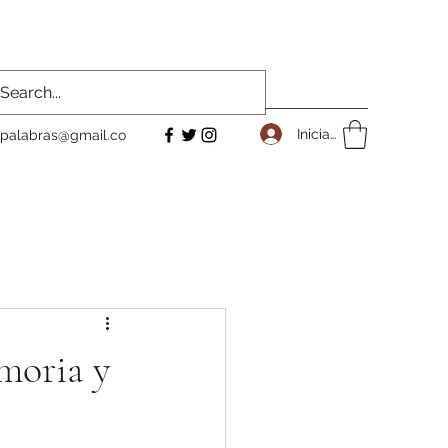
Iniciar sesión
palabras@gmail.co
moria y