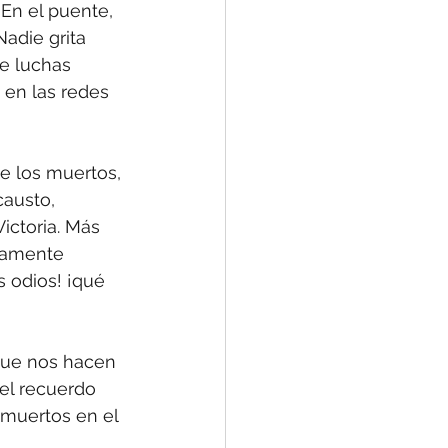
 En el puente, 
adie grita 
e luchas 
 en las redes 
e los muertos, 
austo, 
ictoria. Más 
itamente 
 odios! ¡qué 
que nos hacen 
el recuerdo 
 muertos en el 