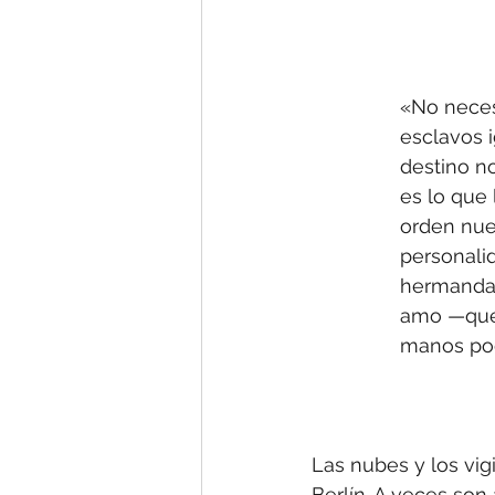
«No neces
esclavos 
destino no
es lo que 
orden nue
personali
hermandad
amo —que 
manos pod
Las nubes y los vig
Berlín. A veces son