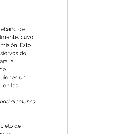
 rebaño de 
almente, cuyo 
misión. Esto 
siervos del 
ra la 
de 
uienes un 
 en las 
chad alemanes!
cielo de 
odías 