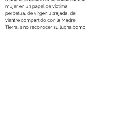
mujer en un papel de víctima 
perpetua, de virgen ultrajada, de 
vientre compartido con la Madre 
Tierra, sino reconocer su lucha como 
una misma. El pensamiento dualista 
es el problema. Lo triádico, las triejas, 
son la respuestas que nos ofrece 
Gargallo.
         En ese andar dialéctico, hay una 
necesaria dosis de ingenuidad (cada 
día más imprescindible), pero sin caer 
en la ceguera, en un optimismo 
tóxico que ignora la situación. Las 
novelas de Gargallo cierran con notas 
de esperanza, sin dejar de lado el 
colapso inminente. Es decir, se evita 
otra bifurcación: o fin absoluto o 