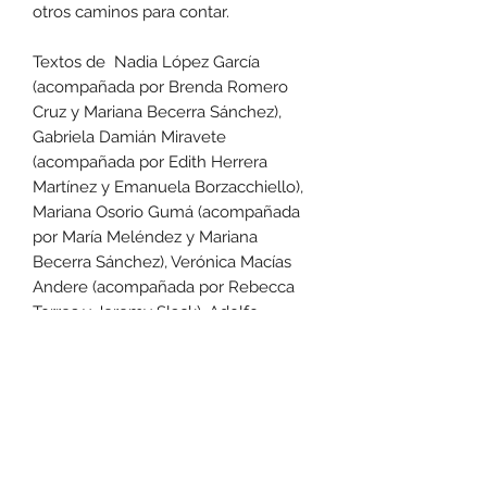
otros caminos para contar.
Textos de Nadia López García
(acompañada por Brenda Romero
Cruz y Mariana Becerra Sánchez),
Gabriela Damián Miravete
(acompañada por Edith Herrera
Martínez y Emanuela Borzacchiello),
Mariana Osorio Gumá (acompañada
por María Meléndez y Mariana
Becerra Sánchez), Verónica Macías
Andere (acompañada por Rebecca
Torres y Jeremy Slack), Adolfo
Córdova (acompañado por Rosalba
Rivera, Sandra Mejía y Alberto
Pradilla), Soledad Álvarez Velasco y
Daniela Rea Gómez (acompañadas
por María Meléndez), Jaime Sakäsmä
(acompañado por Kate Swanson y
Montserrat Valdivia Ramírez), Judith